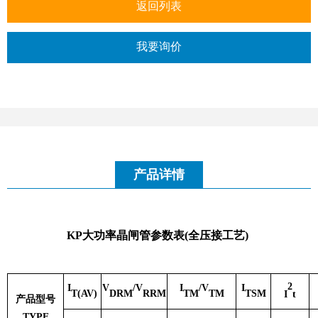
返回列表
我要询价
产品详情
KP大功率晶闸管参数表(全压接工艺)
2
I
V
/V
I
/V
I
T(AV)
DRM
RRM
TM
TM
TSM
I
t
产品型号
TYPE