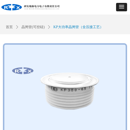
首页
ꄲ
晶闸管(可控硅)
ꄲ
KP大功率晶闸管（全压接工艺）